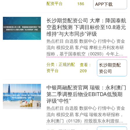
配资平台
186
APP下载
长沙期货配资公司 大摩：降国泰航
空盈利预测 下调目标价至10.8港元
维持“与大市同步”评级
热点栏目 自选股 数据中心 行情中心 资金
流向 模拟交易 客户端 摩根士丹利发布研
报称，基于国泰航空（00293）今年上半
年业绩表现，将2025至2027年净利....
分类：正规的配
查看：
长沙期货配
资平台
209
资公司
中银两融配资官网 瑞银：永利澳门
第二季调整后物业EBITDA低预期
评级“中性”
热点栏目 自选股 数据中心 行情中心 资金
流向 模拟交易 客户端 瑞银发布研报称，
永利澳门（01128）控股股东永利渡假村
（Wynn Resorts）公布，澳门....