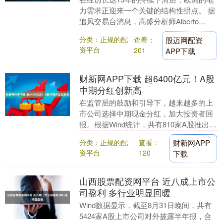
力需求正迎来一个关键的结构性拐点。 据
追风交易台消息，高盛分析师Alberto
Gandolfi、Ajay Patel等最....
分类：正规的配
查看：
股迈网配资
资平台
201
APP下载
财新网APP下载 超6400亿元！A股
中期分红创新高
在监管层的鼓励和引导下，越来越多的上
市公司选择中期现金分红，加大投资者回
报。根据Wind统计，共有810家A股推出了
中期现金分红方案，合计分红金额6428亿
分类：正规的配
查看：
财新网APP
元，....
资平台
120
下载
山西股票配资网平台 近八成上市公
司盈利 多行业明显回暖
Wind数据显示，截至8月31日晚间，共有
5424家A股上市公司对外披露半年报，合