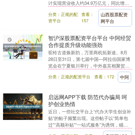
计实现营业收入约34.9万亿元，同比增长
0.03%；合计实现归属于上市公司股东....
分类：正规的配
查看：
山西股票配资
资平台
157
网平台
智沪深股票配资平台平台 中阿经贸
合作提质升级动能强劲
驼铃古道焕新韵，万里商机拓新途。8月
28日至31日，第七届中国—阿拉伯国家博
览会在宁夏银川举行，中外嘉宾相聚贺兰
山下、塞上湖城，共绘合作蓝图。 作为中
分类：正规的配资平台
查看：172
中阿
阿共建“一....
启远网APP下载 防范代办骗局 呵
护创业热情
近日，一些社交平台上“代办大学生创业补
贴”的帖子频繁出现。这些帖子以“简单包
过”“高额补贴”“一站式服务”为诱饵，瞄准
急于创业的大学生。不少大学生受骗后，