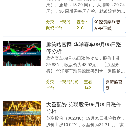
周）、唐筛（15-20 周）、大排畸（20-24
周），36 周后需每周产检。就诊流程为取
号→报到→基础检查→看诊....
分类：正规的
查看：
沪深策略联盟
配资平台
216
APP下载
趣策略官网 华洋赛车09月05日涨
停分析
华洋赛车09月05日涨停收盘，股价上涨
29.98%，收盘价为48.52元。 【原因分
析】 华洋赛车涨停原因类别为非道路越野
摩托+赛事+双品牌+中报高增。行业原
分类：正规的配资
查看：
趣策略官
因....
平台
142
网
大圣配资 英联股份09月05日涨停
分析
英联股份（002846）09月05日涨停收盘，
股价上涨10.02%，收盘价为21.31元。 该