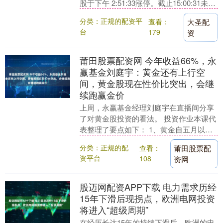
股于下午 2:51:33涨停。截止15:00:31未打
开涨停，封住....
分类：正规的配资平
查看：
大圣配
台
179
资
莆田股票配资网 今年收益66%，永
赢基金刘庭宇：黄金还有上行空
间，黄金股现在性价比突出，会继
续跑赢金价
上周，永赢基金经理刘庭宇在直播间分享
了对黄金股投资的看法。 投资作业本课代
表整理了要点如下： 1、黄金自五月以来
已横盘震荡三个多月，消化了近期美国经
分类：正规的配
查看：
莆田股票配
济数据反弹和....
资平台
108
资网
股迈网配资APP下载 电力需求历经
15年下滑后现拐点，欧洲电网投资
将进入“超级周期”
在经历长达15年的持续下滑后，欧洲的电