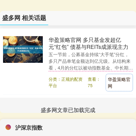
盛多网 相关话题
华盈策略官网 多只基金发超亿
元“红包” 债基与REITs成派现主力
五一节前，公募基金持续“大手笔”分红，
多只产品单笔金额达到亿元级。从结构来
看，4月的分红以被动指数基金、中长期纯
债基金和REITs为主，主动权益类产品亦
分类：正规的配资
查看：
华盈策略官
有参与，....
平台
75
网
盛多网文章已加载完成
沪深京指数