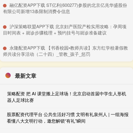
​融亿配资APP下载 ST亿利(600277)参股的北京亿兆华盛股份
有限公司新增13条限制消费令信息
​沪深策略联盟APP下载 北京妇产医院产检实用攻略：孕周项
目时间表 + 就诊步骤梳理 + 预约挂号与就诊准备建议
​永隆配资APP下载 【书香校园•教师共读】东方红学校暑假教
师共读分享活动（二十四）_管教_孩子_惩罚
最新文章
策略配资 把 AI 课堂搬上足球场！北京启动首届中学生人形机
器人足球比赛
股票配资代理平台 公共生活好习惯 文明有礼泉州人 | 一组海报
看懂八大文明行动，邀您解锁“有礼”瞬间