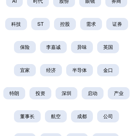
AI
时代
股份
眼镜
券商
科技
ST
控股
需求
证券
保险
李嘉诚
异味
英国
宜家
经济
半导体
金口
特朗
投资
深圳
启动
产业
董事长
航空
成都
公司