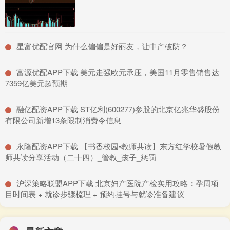
​星富优配官网 为什么偏偏是好丽友，让中产破防？
​富源优配APP下载 美元走强欧元承压，美国11月零售销售达
7359亿美元超预期
​融亿配资APP下载 ST亿利(600277)参股的北京亿兆华盛股份
有限公司新增13条限制消费令信息
​永隆配资APP下载 【书香校园•教师共读】东方红学校暑假教
师共读分享活动（二十四）_管教_孩子_惩罚
​沪深策略联盟APP下载 北京妇产医院产检实用攻略：孕周项
目时间表 + 就诊步骤梳理 + 预约挂号与就诊准备建议