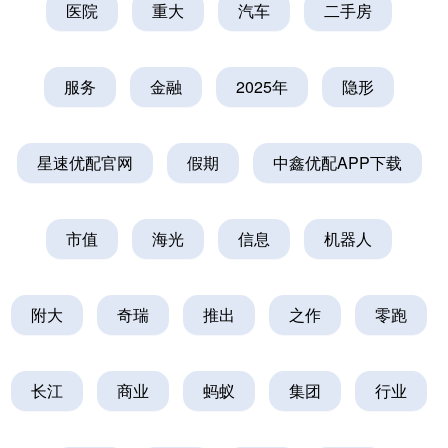
医院
重大
汽车
二手房
服务
金融
2025年
隐形
星速优配官网
假期
中鑫优配APP下载
市值
海光
信息
机器人
附大
奇瑞
推出
之作
零跑
长江
商业
蚂蚁
集团
行业