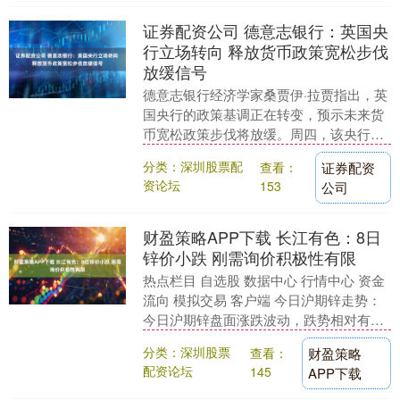
证券配资公司 德意志银行：英国央
行立场转向 释放货币政策宽松步伐
放缓信号
德意志银行经济学家桑贾伊·拉贾指出，英
国央行的政策基调正在转变，预示未来货
币宽松政策步伐将放缓。周四，该央行将
基准利率从4.25%下调至4.00%，这一举措
分类：深圳股票配
查看：
证券配资
符合....
资论坛
153
公司
财盈策略APP下载 长江有色：8日
锌价小跌 刚需询价积极性有限
热点栏目 自选股 数据中心 行情中心 资金
流向 模拟交易 客户端 今日沪期锌走势：
今日沪期锌盘面涨跌波动，跌势相对有
限，沪锌2509主力合约开盘价22525元/....
分类：深圳股票
查看：
财盈策略
配资论坛
145
APP下载