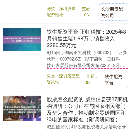
的健康构成巨大威胁。为了预防这种疾
分类：深圳股票
查看：
长沙期货配
病，许多家长都在....
配资论坛
166
资公司
铁牛配资平台 正虹科技：2025年8
月销售生猪1.68万，销售收入
2286.55万元
9月5日，湖南正虹科技（000702）（证券
代码：000702.SZ，以下简称，正虹科
技）发展股份有限公司发布2025年8月生
猪销售简报。公告显示，公司2025....
分类：深圳股票配
查看：
铁牛配资
资论坛
98
平台
股票怎么配资的 威胜信息获27家机
构调研：公司正在与国家相关部门
及华为合作，推动制定零碳园区和
绿电的国家标准（附调研问答）
威胜信息9月4日发布投资者关系活动记录