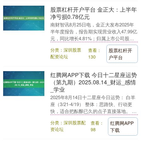
股票杠杆开户平台 金正大：上半年
净亏损0.78亿元
南财智讯8月25日电，金正大发布2025年
半年度报告，报告期实现营业收入47.99亿
元，同比增长4.81%；归属上市公司股东
的净利润-0.78亿元，同比下降14....
分类：深圳股票
查看：
股票杠杆开
配资论坛
130
户平台
红腾网APP下载 今日十二星座运势
（第九期）2025.08.14_财运_感情
_学业
2025年8月14日十二星座今日运势： 白羊
座（3/21-4/19） 整体：思路快、行动更
快，适合把酝酿已久的点子直接落地。 感
情：单身者易遇到“工作相关桃花”....
分类：深圳股票配
查看：
红腾网APP
资论坛
98
下载