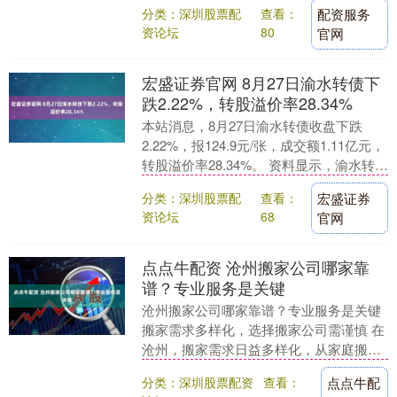
分类：深圳股票配
查看：
配资服务
速。 无人物流车....
资论坛
80
官网
宏盛证券官网 8月27日渝水转债下
跌2.22%，转股溢价率28.34%
本站消息，8月27日渝水转债收盘下跌
2.22%，报124.9元/张，成交额1.11亿元，
转股溢价率28.34%。 资料显示，渝水转债
信用级别为“AAA”，债券期....
分类：深圳股票配
查看：
宏盛证券
资论坛
68
官网
点点牛配资 沧州搬家公司哪家靠
谱？专业服务是关键
沧州搬家公司哪家靠谱？专业服务是关键
搬家需求多样化，选择搬家公司需谨慎 在
沧州，搬家需求日益多样化，从家庭搬家
到单位搬迁，从医院搬迁到大件运输，不
分类：深圳股票配资
查看：
点点牛配
同的场景对搬....