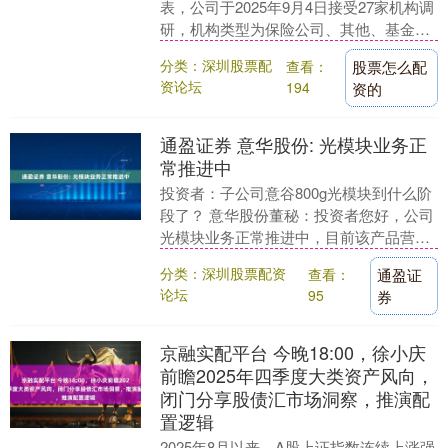
表，公司于2025年9月4日接受27家机构调
研，机构类型为保险公司、其他、基金公
司、海外机构、证券公司、阳光私募机
分类：深圳股票配
查看：
股票怎么配
构。 投....
资论坛
194
资的
通盈证券 意华股份: 光模块业务正
常推进中
投资者：子公司意谷800g光模块到什么阶
段了？ 意华股份董秘：投资者您好，公司
光模块业务正常推进中，目前该产品营收
占比较小，感谢关注。 以上内容为证券之
分类：深圳股票配资
查看：
通盈证
星据公开....
论坛
95
券
京融实配平台 今晚18:00，徐小庆
前瞻2025年四季度大类资产风向，
闭门分享股债汇市场洞察，推演配
置逻辑
2025年8月以来，A股上证指数连续上涨强