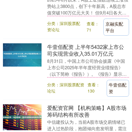
势站上3800点，创下十年新高，A股总市
值突破100万亿元大关！ 但9月4日各大指
数集体回调，创业板大跌4%，而银行股....
分类：深圳股票配
查看：
京融实配
资论坛
71
平台
牛壹佰配资 上半年5432家上市公
司实现营业收入35.01万亿元
8月31日，中国上市公司协会披露《中国
上市公司2025年半年度经营业绩报告》
（以下简称《报告》）。《报告》显示，
截至8月31日，我国境内股票市场（沪深
分类：深圳股票配资
查看：
牛壹佰配
北三家证券....
论坛
130
资
爱配资官网 【机构策略】A股市场
筹码结构有所改善
中信建投认为，当前A股市场交易情绪已
进入过热阶段，抱团倾向愈发明显，需注