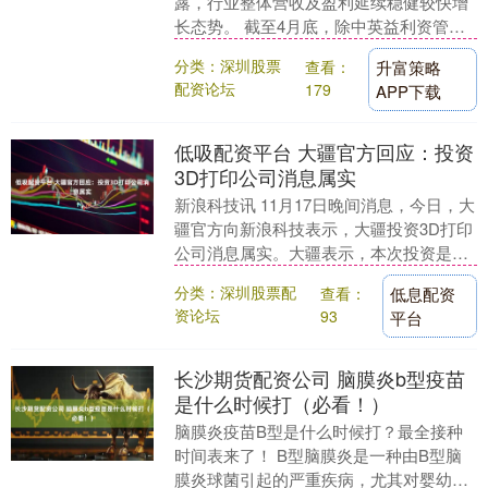
露，行业整体营收及盈利延续稳健较快增
长态势。 截至4月底，除中英益利资管以
及2025年12月开业的友邦保险资管、荷全
分类：深圳股票
查看：
升富策略
保险....
配资论坛
179
APP下载
低吸配资平台 大疆官方回应：投资
3D打印公司消息属实
新浪科技讯 11月17日晚间消息，今日，大
疆官方向新浪科技表示，大疆投资3D打印
公司消息属实。大疆表示，本次投资是基
于我们对消费级3d打印技术发展潜力、行
分类：深圳股票配
查看：
低息配资
业增长....
资论坛
93
平台
长沙期货配资公司 脑膜炎b型疫苗
是什么时候打（必看！）
脑膜炎疫苗B型是什么时候打？最全接种
时间表来了！ B型脑膜炎是一种由B型脑
膜炎球菌引起的严重疾病，尤其对婴幼儿