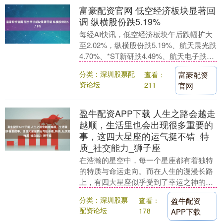
富豪配资官网 低空经济板块显著回
调 纵横股份跌5.19%
每经AI快讯，低空经济板块午后跌幅扩大
至2.02%，纵横股份跌5.19%、航天晨光跌
4.70%、*ST新研跌4.49%、航天电子跌
4.15%、北方导航跌4.30....
分类：深圳股票配
查看：
富豪配资
资论坛
211
官网
盈牛配资APP下载 人生之路会越走
越顺，生活里也会出现很多重要的
事，这四大星座的运气挺不错_特
质_社交能力_狮子座
在浩瀚的星空中，每一个星座都有着独特
的特质与命运走向。而在人生的漫漫长路
上，有四大星座似乎受到了幸运之神的特
别眷顾，他们的人生之路会越走越顺，生
分类：深圳股票
查看：
盈牛配资
活里也会不断涌现....
配资论坛
178
APP下载