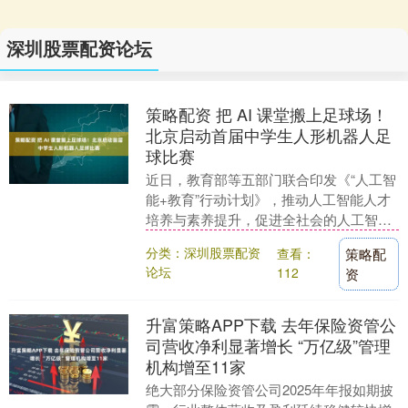
深圳股票配资论坛
策略配资 把 AI 课堂搬上足球场！
北京启动首届中学生人形机器人足
球比赛
近日，教育部等五部门联合印发《“人工智
能+教育”行动计划》，推动人工智能人才
培养与素养提升，促进全社会的人工智能
通识教育。 在此背景下，北京首届中学生
分类：深圳股票配资
查看：
策略配
人形机器人....
论坛
112
资
升富策略APP下载 去年保险资管公
司营收净利显著增长 “万亿级”管理
机构增至11家
绝大部分保险资管公司2025年年报如期披