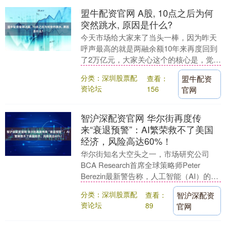
盟牛配资官网 A股, 10点之后为何
突然跳水, 原因是什么?
今天市场给大家来了当头一棒，因为昨天
呼声最高的就是两融余额10年来再度回到
了2万亿元，大家关心这个的核心是，觉得
牛市来了，因为上次就是两融达到了2万
分类：深圳股票配
查看：
盟牛配资
亿，市场开启....
资论坛
156
官网
智沪深配资官网 华尔街再度传
来“衰退预警”：AI繁荣救不了美国
经济，风险高达60%！
华尔街知名大空头之一，市场研究公司
BCA Research首席全球策略师Peter
Berezin最新警告称，人工智能（AI）的繁
荣可能不足以阻止经济衰退的发生....
分类：深圳股票配
查看：
智沪深配资
资论坛
89
官网