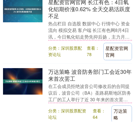
星配资官网官网 长江有色：4日氧
化铝期价涨0.62% 全天交易活跃度
不足
热点栏目 自选股 数据中心 行情中心 资金
流向 模拟交易 客户端 长江有色网8月4日
讯，今日氧化铝走势先抑后扬，主力月
2509合约窄幅震荡后反弹上行。截止当日
分类：深圳股票配
查看：
星配资官网
1....
资论坛
78
官网
万达策略 波音防务部门工会近30年
来首次罢工
在工会成员拒绝波音公司修改后的合同提
议后，波音公司（BA）圣路易斯地区防务
工厂的工人举行了近 30 年来的首次罢
工。 约 3200 名机械师在午夜前后停工，
分类：深圳股票配资
查看：
万达策
此前....
论坛
64
略
中投证券平台 人民日报头版关注：