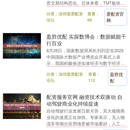
意交易结构恶化。总体来看，TMT板块拥
挤度虽未见顶，但已接近预警线，市场交
分类：深圳股票配资
查看：
爱配资官
易结构恶化需要....
论坛
66
网
盈胜优配 实探数博会：数据赋能千
行百业
8月28日，国家数据局局长刘烈宏在2025
中国国际大数据产业博览会开幕式上表
示，我国积极推进实体经济与数字经济融
合发展，按新的计算口径，预测到今年年
分类：深圳股票配资
查看：
盈胜优
底，数字经济....
论坛
112
配
配资服务官网 融资技术双驱动 自
动驾驶商业化持续提速
自动驾驶行业发展日新月异，其大规模商
业化的速度正在加快。专家表示，无人物
流车等细分应用场景被市场看好，人工智
能等前沿技术将助推自动驾驶领域发展提