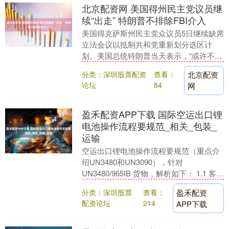
北京配资网 美国得州民主党议员继
续“出走” 特朗普不排除FBI介入
美国得克萨斯州民主党众议员5日继续缺席
立法会议以抵制共和党重新划分选区计
划。美国总统特朗普当天表示，“或许不得
不”出动联邦调查局（FBI）介入民主党议
分类：深圳股票配资
查看：
北京配资
员集体“出....
论坛
84
网
盈禾配资APP下载 国际空运出口锂
电池操作流程要规范_相关_包装_
运输
空运出口锂电池操作流程要规范（重点介
绍UN3480和UN3090），针对
UN3480/965IB 货物，解析如下： 1.1 客机
禁运，仅限货机运输； 1.2 每....
分类：深圳股票
查看：
盈禾配资
配资论坛
214
APP下载