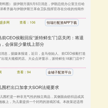
资料图） 据伊朗方面5月5日消息，伊朗总统办公室主任哈
佩泽希齐扬与伊朗伊斯兰革命卫队指挥官存在分歧的传闻作
盛多网
查看：106
恒瑞行配资APP下载
马前CEO侯毅回应“派特鲜生”门店关闭：将退
场，会保留少量线上部分
晚间消息，据媒体报道，近日，盒马创始人、前CEO侯毅打造
”出现大规模闭店。大众点评显示，派特鲜生18家门店中7
网
查看：94
金铺子配资平台
儿围栏出口加拿大SOR法规要求
婴儿围栏是一种非充气性的独立商品，其侧面由纺织品或其
地板上，为儿童提供一个封闭的游戏区域。本政策还适用