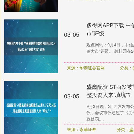
多得网APP下载 中
市”评级
03-05
观点网讯：9月4日，中信
输大市”评级。 碧桂园在202
来源：华泰证券官网
分类：
盛鑫配资 ST西发被
整投资人来“填坑”?
03-05
9月3日晚，ST西发发布
议，会议审议通过了《关
政处罚....
来源：永華证券
分类：盛