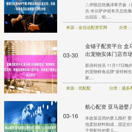
△伊朗总统佩泽希齐扬（
吉·米尔萨伊就有关总统
出回应，明....
来源：金信达配资官网
分类：
金铺子配资平台 盒
出宠物实体门店市
03-30
新浪科技讯 11月17日
的宠物鲜食品牌“派特鲜生
家....
来源：优配配
分类：盛多
航心配资 亚马逊婴
03-16
本政策适用的婴儿围栏 
他柔软材料制成，固定在
于带配件的婴儿....