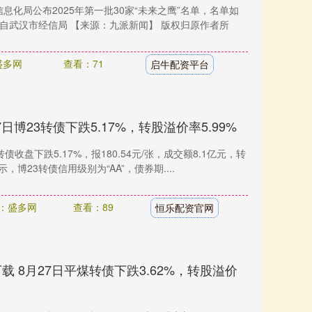
信息化局公布2025年第一批30家“未来之鹰”名单，名单如
自武汉市经信局 【来源：九派新闻】 版权归原作者所
盛多网
查看：71
启牛配资平台
日博23转债下跌5.17%，转股溢价率5.99%
债收盘下跌5.17%，报180.54元/张，成交额8.1亿元，转
示，博23转债信用级别为“AA”，债券期....
：盛多网
查看：89
恒乐配资官网
载 8月27日平煤转债下跌3.62%，转股溢价