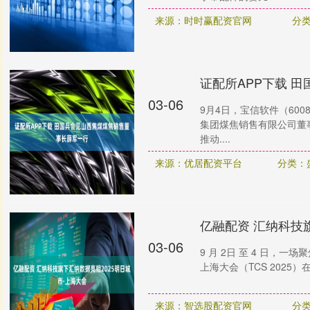
来源：时时赢配资官网
分
证配所APP下载 
03-06
9月4日，宝信软件（600
集团煤焦销售有限公司董
推动....
来源：优居配资平台
分类：
亿融配资 汇纳科技
03-06
9 月 2日 至 4 日，
上海大会（TCS 2025
来源：智选股配资官网
分