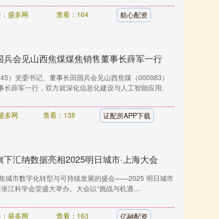
类：盛多网
查看：164
航心配资
田国兵会见山西焦煤煤焦销售董事长薛军一行
845）党委书记、董事长田国兵会见山西焦煤（000983）
事长薛军一行，双方就深化信息化建设与人工智能应用、
盛多网
查看：138
证配所APP下载
旗下汇纳数据亮相2025明日城市·上海大会
一场聚焦城市数字化转型与可持续发展的盛会——2025 明日城市
）在张江科学会堂盛大举办。大会以“挑战与机遇....
类：盛多网
查看：163
亿融配资