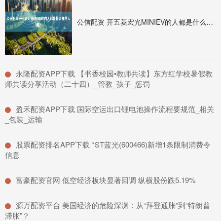
公信配资 开五菱宏光MINIEV的人都是什么样的人呢?
​永隆配资APP下载 【书香校园•教师共读】东方红学校暑假教
师共读分享活动（二十四）_管教_孩子_惩罚
​盈禾配资APP下载 国际空运出口锂电池操作流程要规范_相关
_包装_运输
​股票配资排名APP下载 *ST蓝光(600466)新增1条限制消费令
信息
​富豪配资官网 低空经济板块显著回调 纵横股份跌5.19%
​源万配资平台 美国经济的危险深渊：从“拜登通胀”到“特朗普
滞胀”？