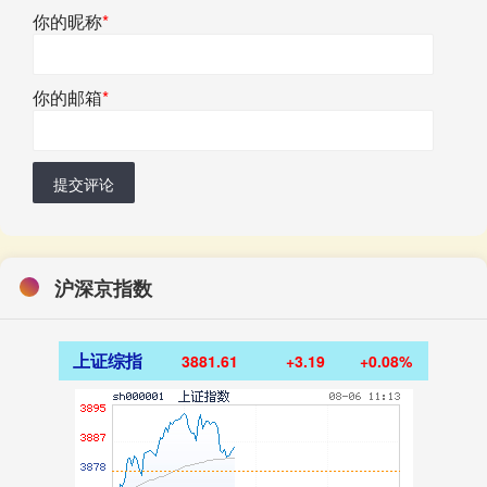
你的昵称
*
你的邮箱
*
提交评论
沪深京指数
上证综指
3881.61
+3.19
+0.08%