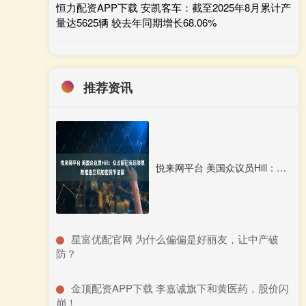
恒力配资APP下载 安凯客车：截至2025年8月累计产
量达5625辆 较去年同期增长68.06%
推荐资讯
悦来网平台 美国众议员Hill：众议院已有足够票数推进三项加密货币法案
​星富优配官网 为什么偏偏是好丽友，让中产破
防？
​金顶配资APP下载 李嘉诚旗下和黄医药，股价闪
崩！