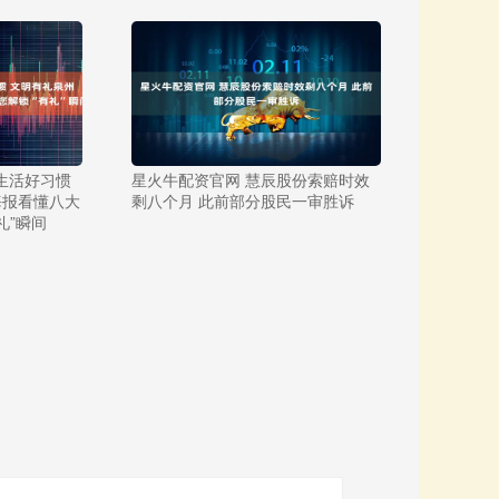
生活好习惯
星火牛配资官网 慧辰股份索赔时效
海报看懂八大
剩八个月 此前部分股民一审胜诉
礼”瞬间