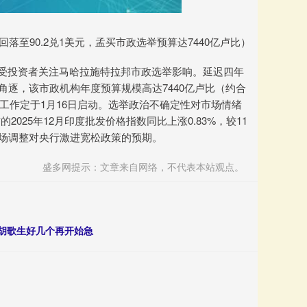
落至90.2兑1美元，孟买市政选举预算达7440亿卢比）
主要受投资者关注马哈拉施特拉邦市政选举影响。延迟四年
与角逐，该市政机构年度预算规模高达7440亿卢比（约合
票工作定于1月16日启动。选举政治不确定性对市场情绪
25年12月印度批发价格指数同比上涨0.83%，较11
市场调整对央行激进宽松政策的预期。
盛多网提示：文章来自网络，不代表本站观点。
等胡歌生好几个再开始急