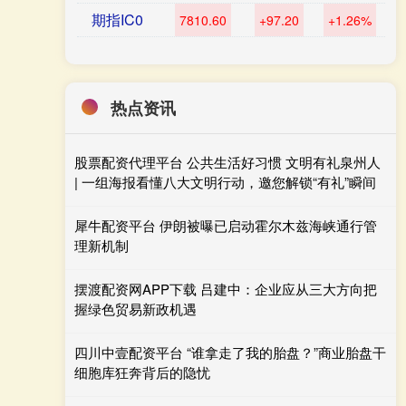
期指IC0
7810.60
+97.20
+1.26%
热点资讯
股票配资代理平台 公共生活好习惯 文明有礼泉州人
| 一组海报看懂八大文明行动，邀您解锁“有礼”瞬间
犀牛配资平台 伊朗被曝已启动霍尔木兹海峡通行管
理新机制
摆渡配资网APP下载 吕建中：企业应从三大方向把
握绿色贸易新政机遇
四川中壹配资平台 “谁拿走了我的胎盘？”商业胎盘干
细胞库狂奔背后的隐忧