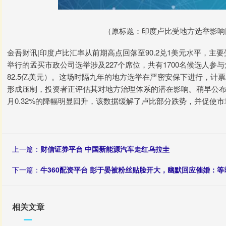
（原标题：印度卢比受地方选举影响回
金吾财讯|印度卢比汇率从前期高点回落至90.2兑1美元水平，
举行的孟买市政公司选举涉及227个席位，共有1700名候选人参
82.5亿美元）。这场时隔九年的地方选举在严密安保下进行，计
形成压制，投资者正评估其对地方治理体系的潜在影响。稍早公布的20
月0.32%的降幅明显回升，该数据缓解了卢比部分跌势，并促使
上一篇：
财信证券平台 中国新能源汽车走红乌拉圭
下一篇：
牛360配资平台 彭于晏被粉丝贴脸开大，幽默回应催婚：
相关文章