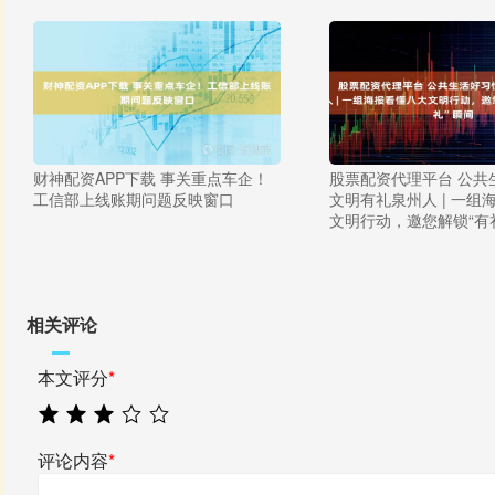
财神配资APP下载 事关重点车企！
股票配资代理平台 公共
工信部上线账期问题反映窗口
文明有礼泉州人 | 一组
文明行动，邀您解锁“有
相关评论
本文评分
*
评论内容
*