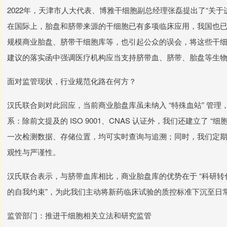
2022年，天津市人大代表、博雅干细胞副总经理张磊提出了“关
在国际上，胎盘和脐带来源的干细胞已有多项临床应用，我国也
规模商业胎盘、脐带干细胞库等，也引起公众的误会，将这些干
建议的落实函中强调医疗机构应当支持脐带血、脐带、胎盘等生
面对监管现状，行业规范化路在何方？
汉氏联合则对此回应，当前商业胎盘库虽未纳入 “特殊血站” 管理，
系：除前文提及的 ISO 9001、CNAS 认证外，我们还建立了
一次检测数据、存储位置，均可实时查询与追溯；同时，我们定
观性与严谨性。
汉氏联合表示，与脐带血库相比，商业胎盘库的优势在于 “科研转
的自我约束”，为此我们主动将新药临床试验的质控标准下沉至日
监管部门：推进干细胞相关立法和研究监管