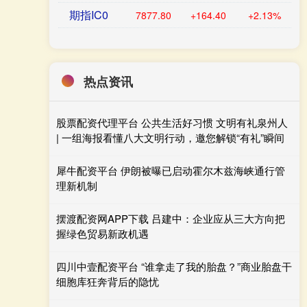
期指IC0
7877.80
+164.40
+2.13%
热点资讯
股票配资代理平台 公共生活好习惯 文明有礼泉州人
| 一组海报看懂八大文明行动，邀您解锁“有礼”瞬间
犀牛配资平台 伊朗被曝已启动霍尔木兹海峡通行管
理新机制
摆渡配资网APP下载 吕建中：企业应从三大方向把
握绿色贸易新政机遇
四川中壹配资平台 “谁拿走了我的胎盘？”商业胎盘干
细胞库狂奔背后的隐忧