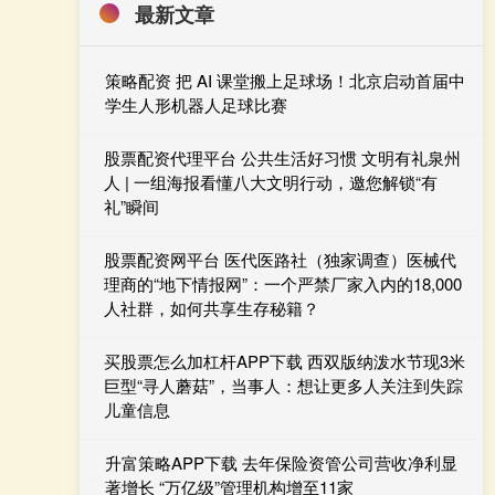
最新文章
策略配资 把 AI 课堂搬上足球场！北京启动首届中
学生人形机器人足球比赛
股票配资代理平台 公共生活好习惯 文明有礼泉州
人 | 一组海报看懂八大文明行动，邀您解锁“有
礼”瞬间
股票配资网平台 医代医路社（独家调查）医械代
理商的“地下情报网”：一个严禁厂家入内的18,000
人社群，如何共享生存秘籍？
买股票怎么加杠杆APP下载 西双版纳泼水节现3米
巨型“寻人蘑菇”，当事人：想让更多人关注到失踪
儿童信息
升富策略APP下载 去年保险资管公司营收净利显
著增长 “万亿级”管理机构增至11家