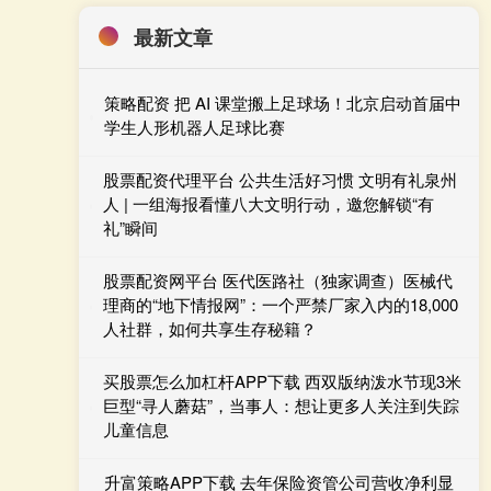
最新文章
策略配资 把 AI 课堂搬上足球场！北京启动首届中
学生人形机器人足球比赛
股票配资代理平台 公共生活好习惯 文明有礼泉州
人 | 一组海报看懂八大文明行动，邀您解锁“有
礼”瞬间
股票配资网平台 医代医路社（独家调查）医械代
理商的“地下情报网”：一个严禁厂家入内的18,000
人社群，如何共享生存秘籍？
买股票怎么加杠杆APP下载 西双版纳泼水节现3米
巨型“寻人蘑菇”，当事人：想让更多人关注到失踪
儿童信息
升富策略APP下载 去年保险资管公司营收净利显