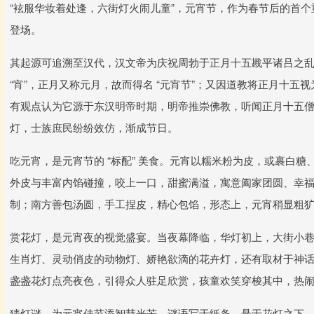
“袨服华妆着处逢，六街灯火闹儿童”，元宵节，作为春节后的首
登场。
其起源可追溯至汉代，汉文帝为庆祝周勃于正月十五戡平诸吕之
“宵”，正月又称元月，故而得名 “元宵节”；又因道教将正月十五
有观点认为它源于东汉明帝时期，明帝推崇佛教，听闻正月十五
灯，士族庶民纷纷效仿，渐成节日。
吃元宵，是元宵节的 “标配” 美食。元宵以糯米粉为皮，或裹白
外皮与丰富内馅碰撞，咬上一口，甜蜜满溢，寓意阖家团圆、幸
制；南方善包汤圆，手工捏皮，精心包馅，形态上，元宵稍显粗
赏花灯，是元宵夜的视觉盛宴。当夜幕降临，华灯初上，大街小
生肖灯、灵动俏皮的动物灯、娇艳欲滴的花卉灯，还有取材于神
盏盏花灯点亮夜色，引得众人驻足欣赏，孩童欢笑穿梭其中，热
猜灯谜，为元宵佳节添智慧光芒。谜语写于纸条，悬于花灯之下