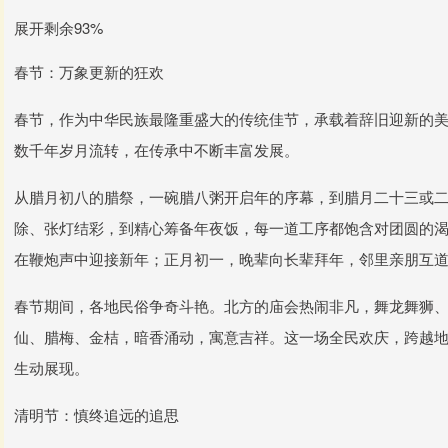
展开剩余93%
春节：万象更新的狂欢
春节，作为中华民族最隆重盛大的传统佳节，承载着辞旧迎新的
数千年岁月流转，在传承中不断丰富发展。
从腊月初八的腊祭，一碗腊八粥开启年的序幕，到腊月二十三或
除、张灯结彩，到精心筹备年夜饭，每一道工序都饱含对团圆的
在鞭炮声中迎接新年；正月初一，晚辈向长辈拜年，邻里亲朋互
春节期间，各地民俗争奇斗艳。北方的庙会热闹非凡，舞龙舞狮
仙、腊梅、金桔，暗香涌动，寓意吉祥。这一场全民欢庆，跨越
生动展现。
清明节：慎终追远的追思