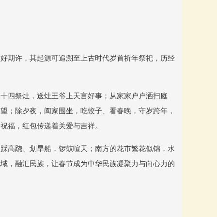
美好期许，其起源可追溯至上古时代岁首祈年祭祀，历经
二十四祭灶，送灶王爷上天言好事；从家家户户洒扫庭
渴望；除夕夜，阖家围坐，吃饺子、看春晚，守岁跨年，
道祝福，红包传递着关爱与吉祥。
、踩高跷、划旱船，锣鼓喧天；南方的花市繁花似锦，水
地域，融汇民族，让春节成为中华民族凝聚力与向心力的