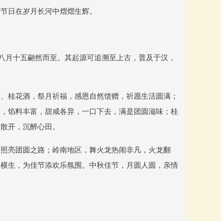
老节日在岁月长河中熠熠生辉。
秋八月十五翩然而至。其起源可追溯至上古，普及于汉，
果、桂花酒，祭月祈福，感恩自然馈赠，祈愿生活圆满；
月，馅料丰富，甜咸各异，一口下去，满是团圆滋味；桂
间散开，沉醉心田。
，照亮团圆之路；岭南地区，舞火龙热闹非凡，火龙翻
趣横生，为佳节添欢乐氛围。中秋佳节，月圆人圆，亲情