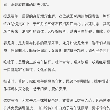
涵，承载着厚重的历史记忆。
提及端午，屈原的身影熠熠生辉。这位战国时期的楚国贵族，胸
终在悲愤交加中，于五月初五怀石投汨罗江自尽，以死明志，其
纷至沓来，划船打捞遗体，又投粽喂鱼，以防鱼噬英烈，由此，
赛龙舟，是力量与协作的激昂乐章。龙舟如蛟龙出海，选手们喊
威，热闹非凡，既缅怀屈原，又展现团结拼搏精神，如今已走向
吃粽子，是舌尖上的端午情怀。粽叶青青，糯米软糯，或裹红枣
一口都是家的味道，文化的传承。
挂艾叶、菖蒲，宛如端午的绿色守护。民谚 “清明插柳，端午插艾
作辟邪祛灾之物，悬于门楣，庇佑安康。
饮雄黄酒，为端午添一抹神秘色彩。雄黄酒以雄黄入药，具杀菌
护其免受病邪侵扰，《白蛇传》中白娘子端午现原形，更添传奇