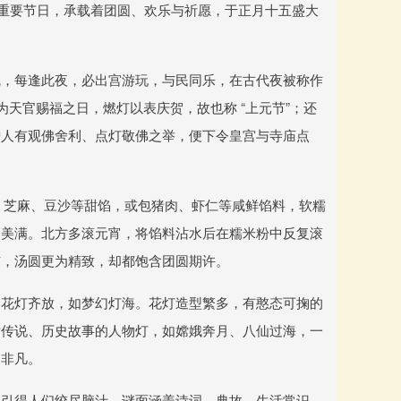
个重要节日，承载着团圆、欢乐与祈愿，于正月十五盛大
乱，每逢此夜，必出宫游玩，与民同乐，在古代夜被称作
视为天官赐福之日，燃灯以表庆贺，故也称 “上元节”；还
僧人有观佛舍利、点灯敬佛之举，便下令皇宫与寺庙点
糖、芝麻、豆沙等甜馅，或包猪肉、虾仁等咸鲜馅料，软糯
福美满。北方多滚元宵，将馅料沾水后在糯米粉中反复滚
犷，汤圆更为精致，却都饱含团圆期许。
巷花灯齐放，如梦幻灯海。花灯造型繁多，有憨态可掬的
话传说、历史故事的人物灯，如嫦娥奔月、八仙过海，一
闹非凡。
，引得人们绞尽脑汁。谜面涵盖诗词、典故、生活常识