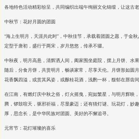
各地特色活动精彩纷呈，共同编织出端午绚丽文化锦缎，让这古
中秋节：花好月圆的团圆
“海上生明月，天涯共此时”，中秋佳节，承载着团圆之愿，于金
定型于唐初，盛行于两宋，岁月悠悠，传承不辍。
中秋夜，明月高悬，清辉洒人间，阖家围坐庭院，摆上月饼、水
随后，分食月饼，共赏明月，畅谈家常，尽享天伦。月饼形如圆
花香飘四溢，或赏其风姿，或酿桂花酒，浅酌一杯，馥郁在唇齿
在江南，有燃灯庆中秋之俗，灯火摇曳，宛如繁星，与明月辉映
腾，锣鼓喧天，驱邪祈福，尽显豪迈；还有猜灯谜、玩花灯，妙
厚，思念长，是中华民族对团圆、美好的不懈追寻。
元宵节：花灯璀璨的喜乐