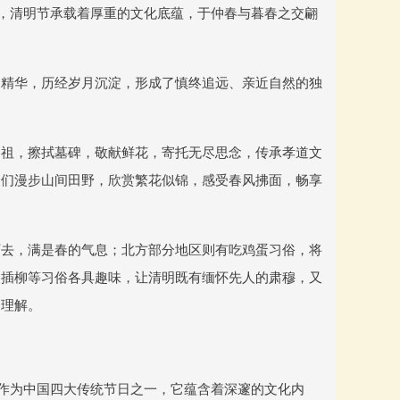
日，清明节承载着厚重的文化底蕴，于仲春与暮春之交翩
日精华，历经岁月沉淀，形成了慎终追远、亲近自然的独
祭祖，擦拭墓碑，敬献鲜花，寄托无尽思念，传承孝道文
人们漫步山间田野，欣赏繁花似锦，感受春风拂面，畅享
下去，满是春的气息；北方部分地区则有吃鸡蛋习俗，将
、插柳等习俗各具趣味，让清明既有缅怀先人的肃穆，又
刻理解。
，作为中国四大传统节日之一，它蕴含着深邃的文化内