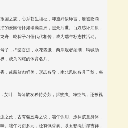
怀报国之志，心系苍生福祉，却遭奸佞谗言，屡被贬谪，
高洁的爱国情怀如璀璨星辰，照亮后世。百姓感怀屈原，
赛龙舟、吃粽子习俗代代相传，成为端午标志性活动。
着号子，挥桨奋进，水花四溅，两岸观者如潮，呐喊助
世界，成为闪耀的体育名片。
甜香，或藏鲜肉鲜美，形态各异，南北风味各具千秋，每
”，艾叶、菖蒲散发独特芬芳，驱蚊虫、净空气，还被视
驱虫之效，古有驱五毒之说，端午饮用、涂抹孩童身体，
韵味。端午习俗多元，还有佩香囊、系五彩绳祈愿吉祥，