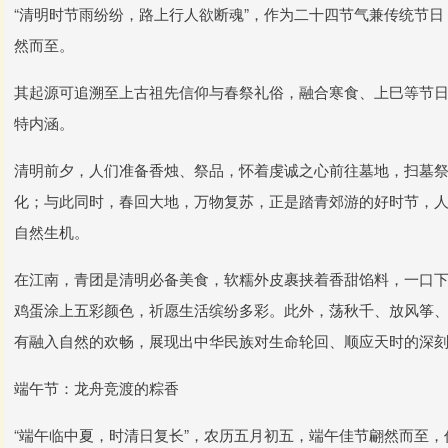
“清明时节雨纷纷，路上行人欲断魂”，作为二十四节气兼传统节
然而至。
其起源可追溯至上古祖先信仰与春祭礼俗，融合寒食、上巳等节
特内涵。
清明前夕，人们准备香烛、祭品，怀着虔诚之心前往墓地，扫墓
化；与此同时，春回大地，万物复苏，正是踏青郊游的好时节，
自然生机。
在江南，青团是清明必备美食，软糯外皮裹挟着香甜馅料，一口
鸡蛋涂上五彩颜色，祈愿生活缤纷多彩。此外，荡秋千、放风筝
有融入自然的欢畅，展现出中华民族对生命轮回、顺应天时的深
端午节：龙舟竞渡的粽香
“端午临中夏，时清日复长”，农历五月初五，端午佳节翩然而至