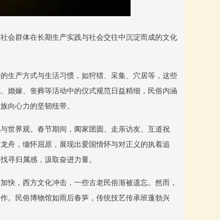
或社会群体在长期生产实践与社会交往中沉淀而成的文化
。
定的生产方式与生活习惯，如狩猎、采集、穴居等，这些
祀、婚嫁、丧葬等活动中的仪式规范日益精细，民俗内涵
民族向心力的坚韧纽带。
观与世界观。春节期间，阖家团圆、走亲访友、互道祝
赛龙舟，缅怀屈原，展现出爱国情怀与对正义的执着追
中找寻归属感，汲取奋进力量。
奏加快，西方文化冲击，一些古老民俗渐被遗忘。然而，
工作。民俗博物馆如雨后春笋，传统技艺传承班蓬勃兴